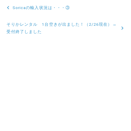
投
Soricaの輸入状況は・・・③
稿
そりかレンタル 1台空きが出ました！（2/26現在）→
ナ
受付終了しました
ビ
ゲ
ー
シ
ョ
ン