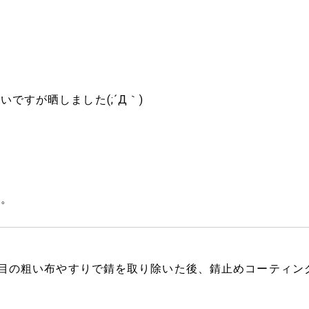
ですが晒しました(;´Д｀)
た。
目の粗い布やすりで錆を取り除いた後、錆止めコーティン