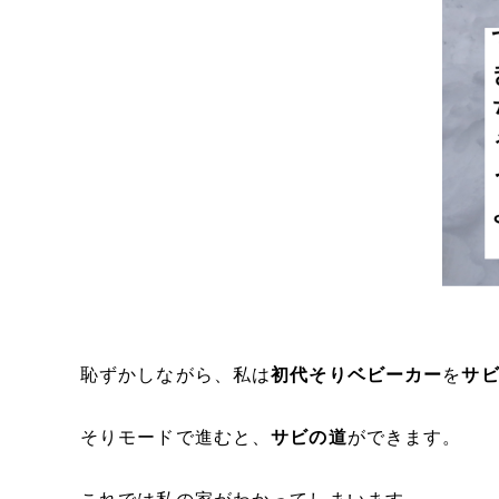
恥ずかしながら、私は
初代そりベビーカー
を
サ
そりモードで進むと、
サビの道
ができます。