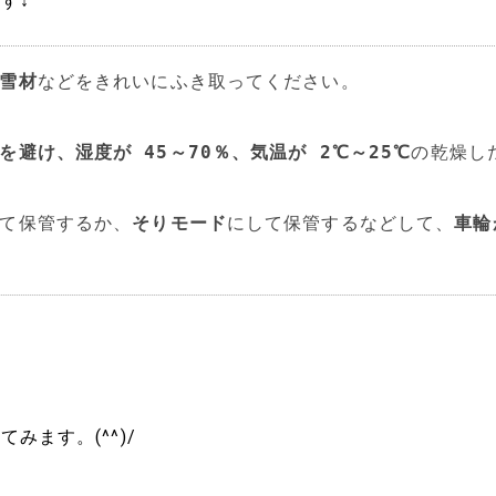
す↓
雪材
などをきれいにふき取ってください。

を避け、湿度が 45～70％、気温が 2℃～25℃
の乾燥し
て保管するか、
そりモード
にして保管するなどして、
車輪
ます。(^^)/