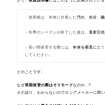
さて、
取扱説明書
にはこのように記載されていま
・使用後は、本体に付着した
汚れ
、
水分
、
融
・冬季のシーズンが終了した後は、
直射日光
・長い間保管する際には、
本体を垂直に
立て
してください。
とのことです。
なぜ
長期保管の際はそりモード
なのか…？
その辺り、わからないのでロシアメーカーに聞いてみ