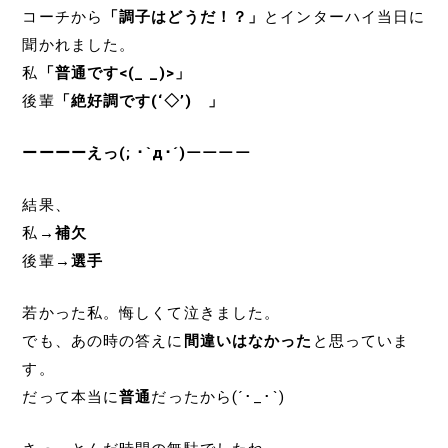
コーチから
「調子はどうだ！？」
とインターハイ当日に
聞かれました。
私
「普通です<(_ _)>」
後輩
「絶好調です(‘◇’)ゞ」
ーーーーえっ(; ･`д･´)ーーーー
結果、
私→
補欠
後輩→
選手
若かった私。悔しくて泣きました。
でも、あの時の答えに
間違いはなかった
と思っていま
す。
だって本当に
普通
だったから(´･_･`)