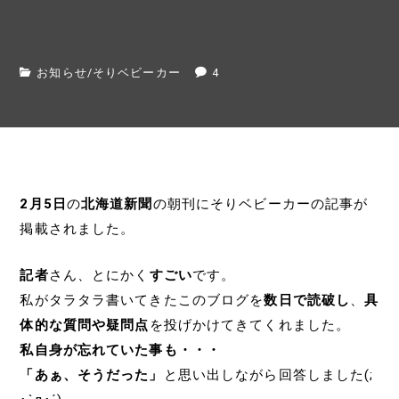
お知らせ
/
そりベビーカー
4
2月5日
の
北海道新聞
の朝刊にそりベビーカーの記事が
掲載されました。
記者
さん、とにかく
すごい
です。
私がタラタラ書いてきたこのブログを
数日で読破し
、
具
体的な質問や疑問点
を投げかけてきてくれました。
私自身が忘れていた事も・・・
「あぁ、そうだった」
と思い出しながら回答しました(;