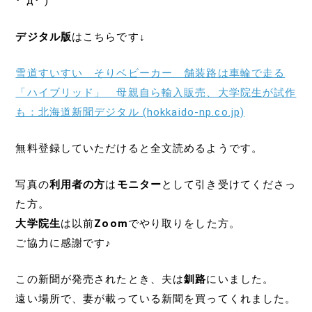
･`д･´)
デジタル版
はこちらです↓
雪道すいすい そりベビーカー 舗装路は車輪で走る
「ハイブリッド」 母親自ら輸入販売、大学院生が試作
も：北海道新聞デジタル (hokkaido-np.co.jp)
無料登録していただけると全文読めるようです。
写真の
利用者の方
は
モニター
として引き受けてくださっ
た方。
大学院生
は以前
Zoom
でやり取りをした方。
ご協力に感謝です♪
この新聞が発売されたとき、夫は
釧路
にいました。
遠い場所で、妻が載っている新聞を買ってくれました。