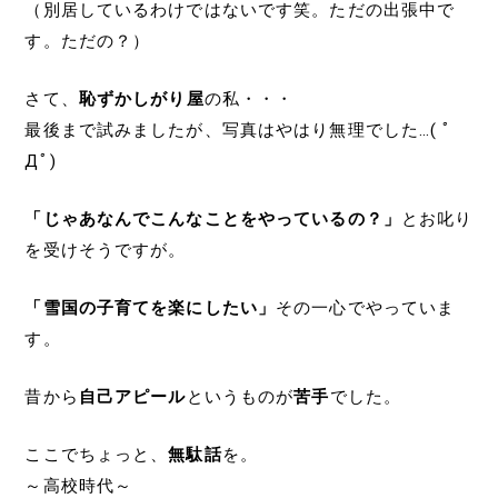
（別居しているわけではないです笑。ただの出張中で
す。ただの？）
さて、
恥ずかしがり屋
の私・・・
最後まで試みましたが、写真はやはり無理でした…( ﾟ
Дﾟ)
「じゃあなんでこんなことをやっているの？」
とお叱り
を受けそうですが。
「雪国の子育てを楽にしたい」
その一心でやっていま
す。
昔から
自己アピール
というものが
苦手
でした。
ここでちょっと、
無駄話
を。
～高校時代～