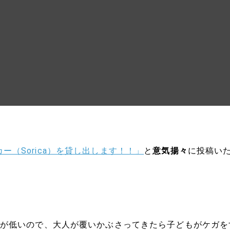
ー（Sorica）を貸し出します！！」
と
意気揚々
に投稿い
位置が低いので、大人が覆いかぶさってきたら子どもがケガ