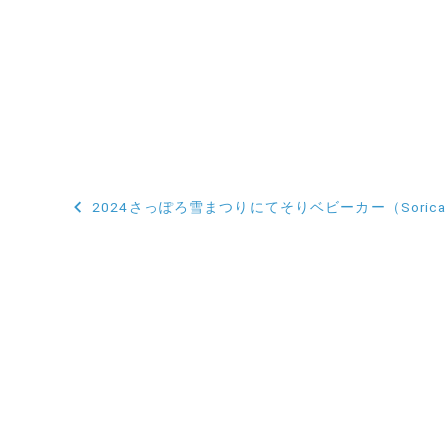
投
2024さっぽろ雪まつりにてそりベビーカー（Sori
稿
ナ
ビ
ゲ
ー
シ