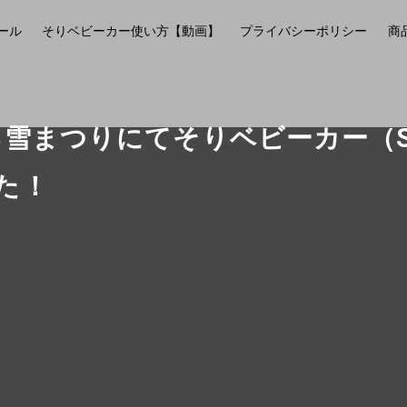
ール
そりベビーカー使い方【動画】
プライバシーポリシー
商
ろ雪まつりにてそりベビーカー（So
た！