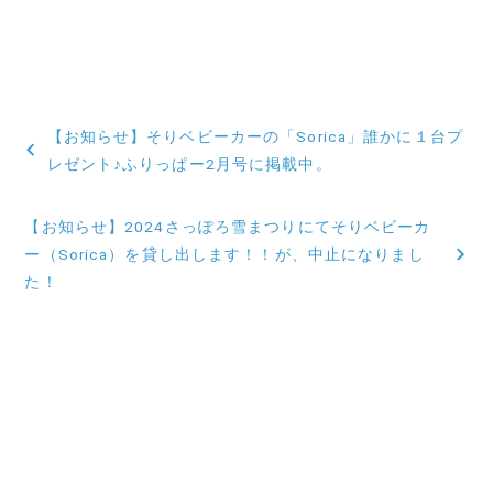
投
【お知らせ】そりベビーカーの「Sorica」誰かに１台プ
稿
レゼント♪ふりっぱー2月号に掲載中。
ナ
【お知らせ】2024さっぽろ雪まつりにてそりベビーカ
ビ
ー（Sorica）を貸し出します！！が、中止になりまし
た！
ゲ
ー
シ
ョ
ン