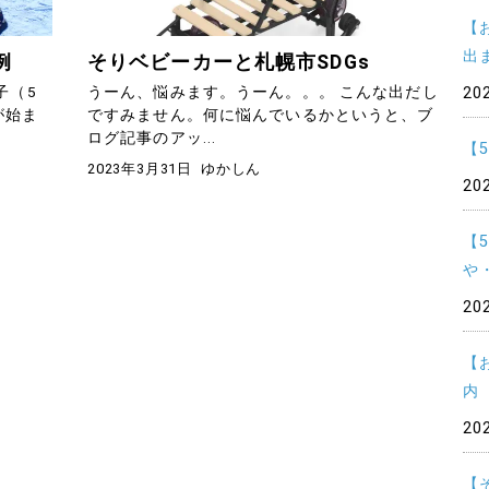
【
出
例
そりベビーカーと札幌市SDGs
子（5
うーん、悩みます。うーん。。。 こんな出だし
20
が始ま
ですみません。何に悩んでいるかというと、ブ
ログ記事のアッ...
【
2023年3月31日
ゆかしん
20
【
や
20
【
内
20
【