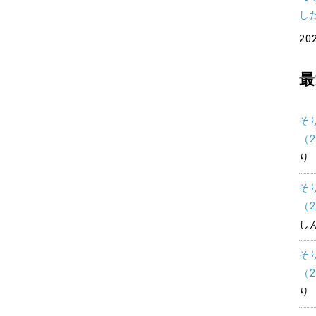
し
20
最
そ
（
り
そ
（
し
そ
（
り