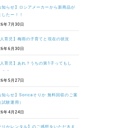
お知らせ】ロシアメーカーから新商品が
ましたー！！
26年7月30日
5人育児】梅雨の子育てと現在の状況
26年6月30日
5人育児】あれ？うちの第1子ってもし
・・・
26年5月27日
お知らせ】Soricaそりか 無料回収のご案
（試験運用）
26年4月24日
そりかレンタル】のご感想をいただきま