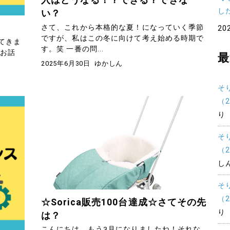
入はどうなる！？できる？できな
し
い？
さて、これから本格的な夏！になっていく季節
20
ですが、私はこの冬に向けて考え始める時期で
てきま
す。笑 一番の問...
いお話
最
2025年6月30日
ゆかしん
そ
（
り
そ
（
し
そ
（
☆Sorica販売100台達成☆さてその先
り
は？
こんにちは。もう3月になりましたね！それな