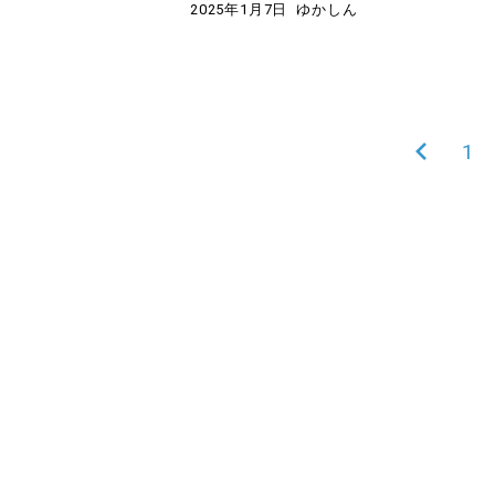
2025年1月7日
ゆかしん
前
1
投
の
稿
ペ
ー
の
ジ
ペ
ー
ジ