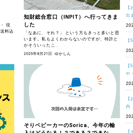
【
出
知財総合窓口（INPIT）へ行ってきま
した
・ 現
20
・送料込
「なあに、それ？」 という方もきっと多いと思
います。私もよくわからないのですが、特許と
【
かそういったこ...
20
2025年8月21日
ゆかしん
【
や
20
【
内
20
そりベビーカーのSorica、今年の輸
【