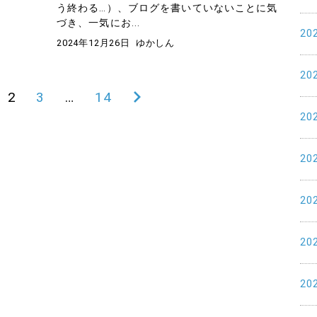
う終わる…）、ブログを書いていないことに気
づき、一気にお...
20
2024年12月26日
ゆかしん
20
2
3
…
14
次
20
の
ペ
20
ー
ジ
20
20
20