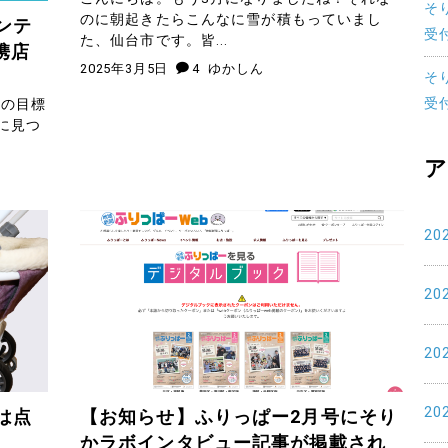
そ
のに朝起きたらこんなに雪が積もっていまし
ンテ
受
た、仙台市です。皆...
携店
2025年3月5日
4
ゆかしん
そ
受
次の目標
に見つ
ア
20
20
20
20
は点
【お知らせ】ふりっぱー2月号にそり
かラボインタビュー記事が掲載され