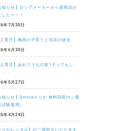
お知らせ】ロシアメーカーから新商品が
ましたー！！
26年7月30日
5人育児】梅雨の子育てと現在の状況
26年6月30日
5人育児】あれ？うちの第1子ってもし
・・・
26年5月27日
お知らせ】Soricaそりか 無料回収のご案
（試験運用）
26年4月24日
そりかレンタル】のご感想をいただきま