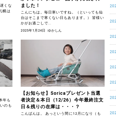
ました！
が遅くな
20
札幌は
こんにちは。毎日寒いですね。（といっても仙
台はそこまで寒くない日もあります。） 皆様い
20
かがお過ごしで...
2025年1月24日
ゆかしん
20
20
20
20
【お知らせ】Soricaプレゼント当選
20
者決定＆本日（12/26）今年最終注文
本年も
良いのも
日＆残りの在庫は・・・？
20
こんばんは。 あっという間に12月になり（も